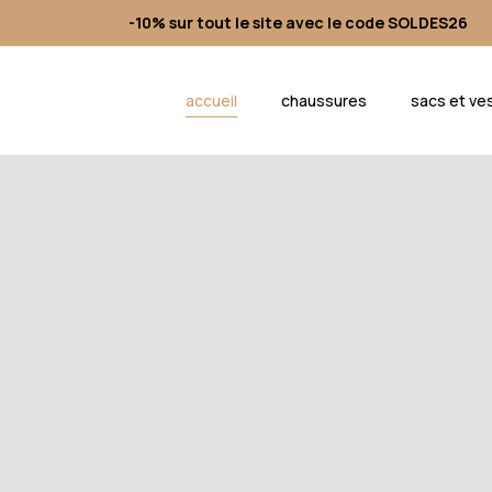
-10% sur tout le site avec le code SOLDES26
accueil
chaussures
sacs et ves