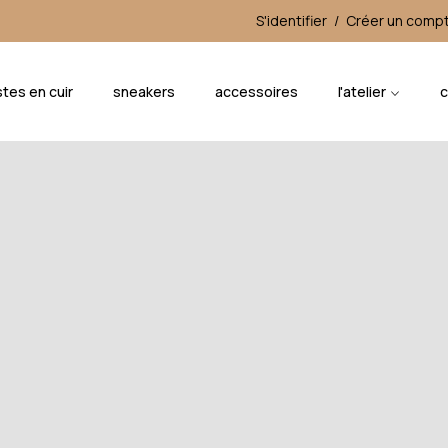
S'identifier
/
Créer un comp
tes en cuir
sneakers
accessoires
l'atelier
c